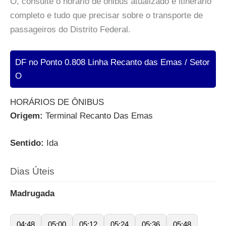
O, consulte o horário de ônibus atualizado e itinerário
completo e tudo que precisar sobre o transporte de
passageiros do Distrito Federal.
DF no Ponto 0.808 Linha Recanto das Emas / Setor
O
HORÁRIOS DE ÔNIBUS
Origem:
Terminal Recanto Das Emas
Sentido:
Ida
Dias Úteis
Madrugada
04:48
05:00
05:12
05:24
05:36
05:48