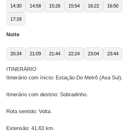
14:30
14:58
15:26
15:54
16:22
16:50
17:18
Noite
20:34
21:09
21:44
22:24
23:04
23:44
ITINERÁRIO
Itinerário com ínicio: Estação Do Metrô (Asa Sul).
Itinerário com destino: Sobradinho.
Rota sentido: Volta.
Extensão: 41.63 km.