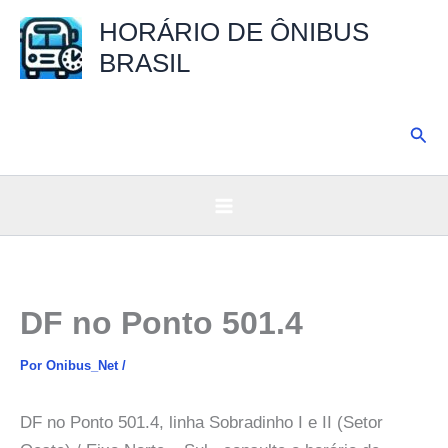
Ir
HORÁRIO DE ÔNIBUS
para
BRASIL
o
conteúdo
Pesq
DF no Ponto 501.4
Por
Onibus_Net
/
DF no Ponto 501.4, linha Sobradinho I e II (Setor