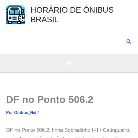
Ir
HORÁRIO DE ÔNIBUS
para
BRASIL
o
conteúdo
Pesq
DF no Ponto 506.2
Por
Onibus_Net
/
DF no Ponto 506.2, linha Sobradinho I-II / Catingueiro,