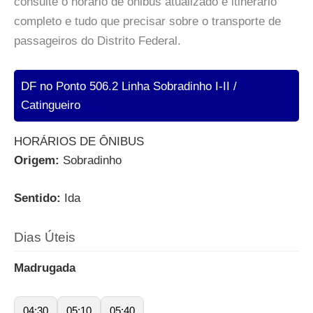
consulte o horário de ônibus atualizado e itinerário
completo e tudo que precisar sobre o transporte de
passageiros do Distrito Federal.
DF no Ponto 506.2 Linha Sobradinho I-II /
Catingueiro
HORÁRIOS DE ÔNIBUS
Origem:
Sobradinho
Sentido:
Ida
Dias Úteis
Madrugada
04:30
05:10
05:40