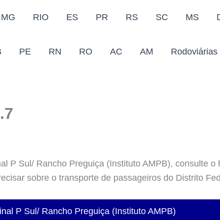
MG
RIO
ES
PR
RS
SC
MS
B
PE
RN
RO
AC
AM
Rodoviárias
.7
al P Sul/ Rancho Preguiça (Instituto AMPB), consulte o 
recisar sobre o transporte de passageiros do Distrito Fed
nal P Sul/ Rancho Preguiça (Instituto AMPB)