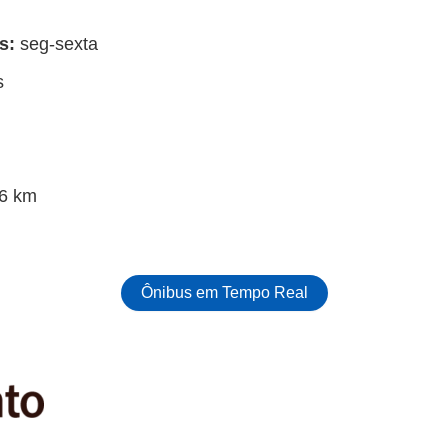
s:
seg-sexta
s
6 km
Ônibus em Tempo Real