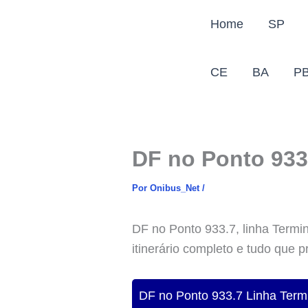
Ir
Home
SP
para
o
conteúdo
CE
BA
P
DF no Ponto 933
Por
Onibus_Net
/
DF no Ponto 933.7, linha Termin
itinerário completo e tudo que p
DF no Ponto 933.7 Linha Termi