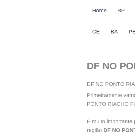
Ir
Home
SP
para
o
conteúdo
CE
BA
P
DF NO PO
DF NO PONTO RI
Primeiramente vamo
PONTO RIACHO FUN
É muito importante 
região
DF NO PON