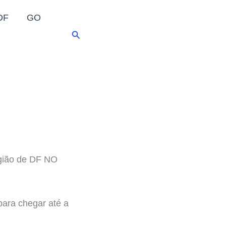
DF
GO
Pesquisar
egião de DF NO
para chegar até a