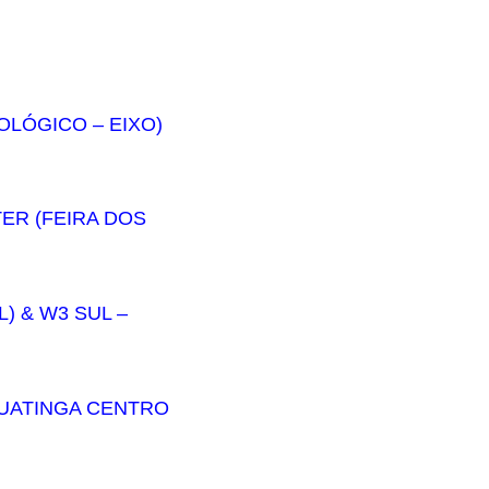
OLÓGICO – EIXO)
TER (FEIRA DOS
L) & W3 SUL –
AGUATINGA CENTRO