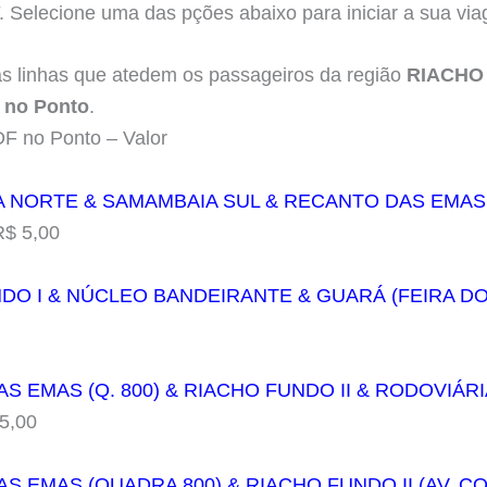
F. Selecione uma das pções abaixo para iniciar a sua vi
as linhas que atedem os passageiros da região
RIACHO
 no Ponto
.
F no Ponto – Valor
A NORTE & SAMAMBAIA SUL & RECANTO DAS EMAS 
$ 5,00
NDO I & NÚCLEO BANDEIRANTE & GUARÁ (FEIRA D
AS EMAS (Q. 800) & RIACHO FUNDO II & RODOVIÁR
5,00
AS EMAS (QUADRA 800) & RIACHO FUNDO II (AV. 