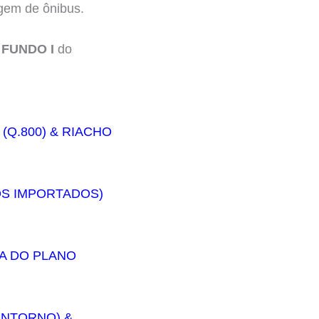
agem de ônibus.
 FUNDO I
do
(Q.800) & RIACHO
OS IMPORTADOS)
IA DO PLANO
CONTORNO) &