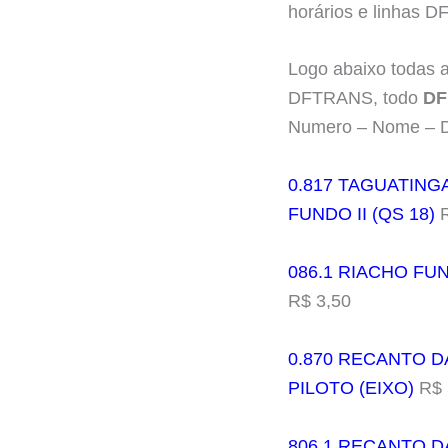
horários e linhas D
Logo abaixo todas 
DFTRANS, todo
DF
Numero – Nome – D
0.817 TAGUATING
FUNDO II (QS 18)
R
086.1 RIACHO FU
R$ 3,50
0.870 RECANTO D
PILOTO (EIXO)
R$ 
806.1 RECANTO D