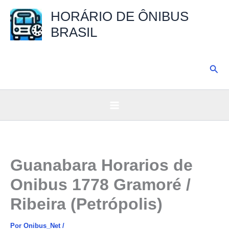
Ir
HORÁRIO DE ÔNIBUS
para
BRASIL
o
conteúdo
Pesq
Guanabara Horarios de
Onibus 1778 Gramoré /
Ribeira (Petrópolis)
Por
Onibus_Net
/