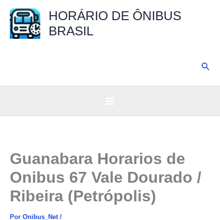
Ir
HORÁRIO DE ÔNIBUS
para
BRASIL
o
conteúdo
Pesq
Guanabara Horarios de
Onibus 67 Vale Dourado /
Ribeira (Petrópolis)
Por
Onibus_Net
/