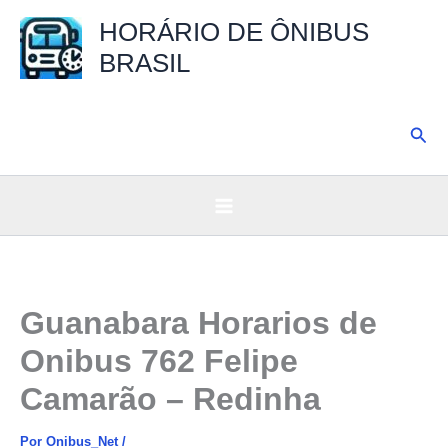
Ir
HORÁRIO DE ÔNIBUS
para
BRASIL
o
conteúdo
Pesq
Guanabara Horarios de
Onibus 762 Felipe
Camarão – Redinha
Por
Onibus_Net
/