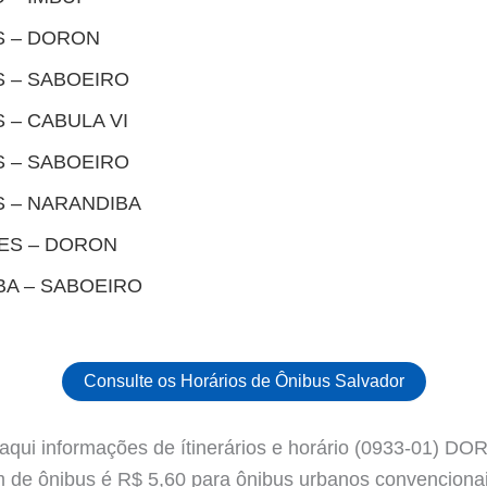
S – DORON
S – SABOEIRO
 – CABULA VI
S – SABOEIRO
S – NARANDIBA
ZES – DORON
BA – SABOEIRO
Consulte os Horários de Ônibus Salvador
aqui informações de ítinerários e horário (0933-01) 
de ônibus é R$ 5,60 para ônibus urbanos convencionais