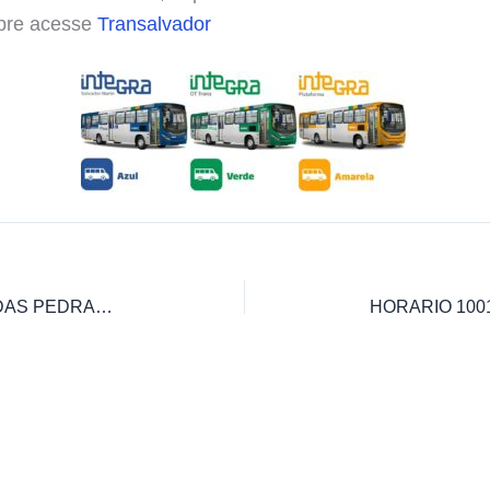
obre acesse
Transalvador
HORARIO 0933-00 DORON / RIO DAS PEDRAS – PRAÇA DA SÉ | Salvador