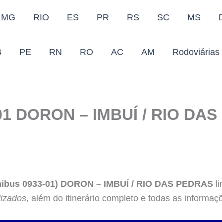
MG
RIO
ES
PR
RS
SC
MS
B
PE
RN
RO
AC
AM
Rodoviárias
1 DORON – IMBUÍ / RIO DAS
ônibus 0933-01) DORON – IMBUÍ / RIO DAS PEDRAS
li
lizados
, além do itinerário completo e todas as informaç