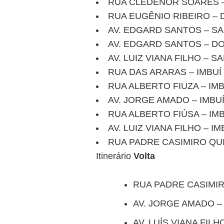
RUA CLEDENOR SOARES 
RUA EUGÊNIO RIBEIRO –
AV. EDGARD SANTOS – S
AV. EDGARD SANTOS – D
AV. LUIZ VIANA FILHO – 
RUA DAS ARARAS – IMBUÍ
RUA ALBERTO FIUZA – IMB
AV. JORGE AMADO – IMBU
RUA ALBERTO FIÚSA – IMB
AV. LUIZ VIANA FILHO – IM
RUA PADRE CASIMIRO QUI
Itinerário
Volta
RUA PADRE CASIMIR
AV. JORGE AMADO –
AV. LUÍS VIANA FILH