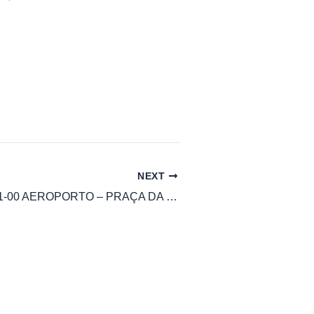
NEXT
HORARIO 1001-00 AEROPORTO – PRAÇA DA SÉ (AV. OCEÂNICA) | Salvador