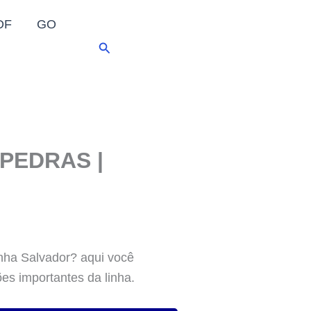
DF
GO
Pesquisar
 PEDRAS |
nha Salvador? aqui você
ões importantes da linha.