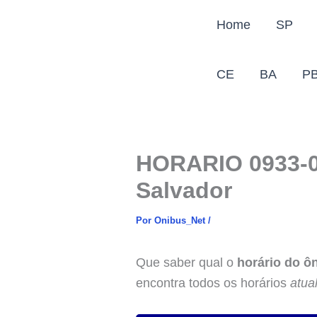
Ir
Home
SP
para
o
conteúdo
CE
BA
P
HORARIO 0933-0
Salvador
Por
Onibus_Net
/
Que saber qual o
horário do 
encontra todos os horários
atua