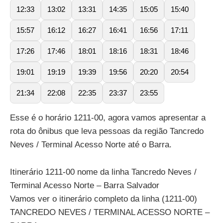
12:33
13:02
13:31
14:35
15:05
15:40
15:57
16:12
16:27
16:41
16:56
17:11
17:26
17:46
18:01
18:16
18:31
18:46
19:01
19:19
19:39
19:56
20:20
20:54
21:34
22:08
22:35
23:37
23:55
Esse é o horário 1211-00, agora vamos apresentar a
rota do ônibus que leva pessoas da região Tancredo
Neves / Terminal Acesso Norte até o Barra.
Itinerário 1211-00 nome da linha Tancredo Neves /
Terminal Acesso Norte – Barra Salvador
Vamos ver o itinerário completo da linha (1211-00)
TANCREDO NEVES / TERMINAL ACESSO NORTE –