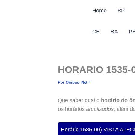
Ir
Home
SP
para
o
conteúdo
CE
BA
P
HORARIO 1535-0
Por
Onibus_Net
/
Que saber qual o
horário do ô
os horários
atualizados
, além d
Horário 1535-00) VISTA ALE