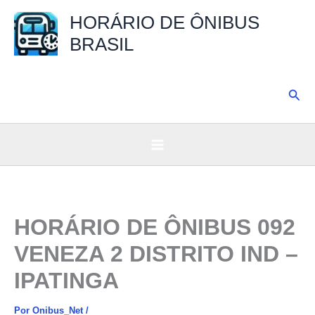
Ir
HORÁRIO DE ÔNIBUS
para
BRASIL
o
conteúdo
Pesq
HORÁRIO DE ÔNIBUS 092
VENEZA 2 DISTRITO IND –
IPATINGA
Por
Onibus_Net
/