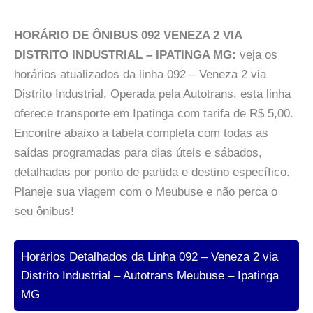
HORÁRIO DE ÔNIBUS 092 VENEZA 2 VIA
DISTRITO INDUSTRIAL – IPATINGA MG:
veja os
horários atualizados da linha 092 – Veneza 2 via
Distrito Industrial. Operada pela Autotrans, esta linha
oferece transporte em Ipatinga com tarifa de R$ 5,00.
Encontre abaixo a tabela completa com todas as
saídas programadas para dias úteis e sábados,
detalhadas por ponto de partida e destino específico.
Planeje sua viagem com o Meubuse e não perca o
seu ônibus!
Horários Detalhados da Linha 092 – Veneza 2 via
Distrito Industrial – Autotrans Meubuse – Ipatinga
MG