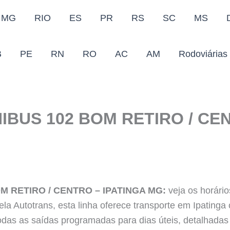
MG
RIO
ES
PR
RS
SC
MS
B
PE
RN
RO
AC
AM
Rodoviárias
IBUS 102 BOM RETIRO / CE
M RETIRO / CENTRO – IPATINGA MG:
veja os horário
la Autotrans, esta linha oferece transporte em Ipatinga
das as saídas programadas para dias úteis, detalhadas 