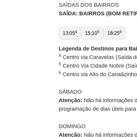
SAÍDAS DOS BAIRROS
SAÍDA: BAIRROS (BOM RETI
4
5
6
13:05
15:10
18:25
Legenda de Destinos para Bai
4
Centro via Caravelas (Saída 
5
Centro Via Cidade Nobre (Saíd
6
Centro via Alto do Canaãzinho 
SÁBADO
Atenção:
Não há informações de
programação de dias úteis para
DOMINGO
Atenção:
Não há informações de