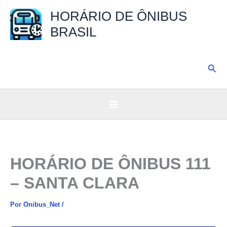
Ir
HORÁRIO DE ÔNIBUS
para
BRASIL
o
conteúdo
Pesq
HORÁRIO DE ÔNIBUS 111
– SANTA CLARA
Por
Onibus_Net
/