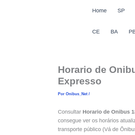
Ir
Home
SP
para
o
conteúdo
CE
BA
P
Horario de Onib
Expresso
Por
Onibus_Net
/
Consultar
Horario de Onibus 
consegue ver os horários atual
transporte público (Vá de Ônibu