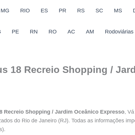
MG
RIO
ES
PR
RS
SC
MS
B
PE
RN
RO
AC
AM
Rodoviárias
us 18 Recreio Shopping / Jar
18 Recreio Shopping / Jardim Oceânico Expresso
, Vá
izados do Rio de Janeiro (RJ). Todas as informações imp
s).