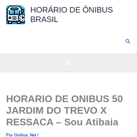
Ir
HORÁRIO DE ÔNIBUS
para
BRASIL
o
conteúdo
Pesq
HORARIO DE ONIBUS 50
JARDIM DO TREVO X
RESSACA – Sou Atibaia
Por
Onibus_Net
/