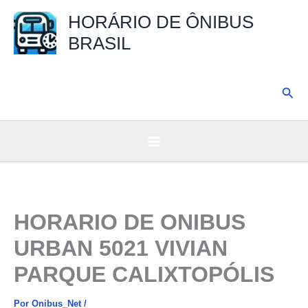
Ir
HORÁRIO DE ÔNIBUS
para
BRASIL
o
conteúdo
Pesq
HORARIO DE ONIBUS
URBAN 5021 VIVIAN
PARQUE CALIXTOPÓLIS
Por
Onibus_Net
/