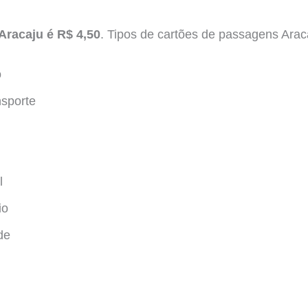
racaju é R$ 4,50
. Tipos de cartões de passagens Arac
o
nsporte
l
io
de