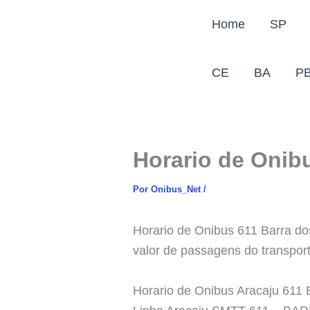
Ir
Home
SP
para
o
conteúdo
CE
BA
P
Horario de Onib
Por
Onibus_Net
/
Horario de Onibus 611 Barra dos
valor de passagens do transpor
Horario de Onibus Aracaju 611 