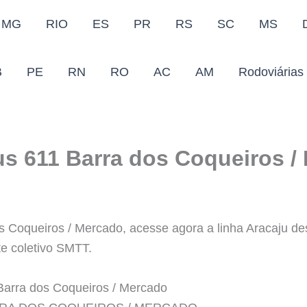
MG
RIO
ES
PR
RS
SC
MS
B
PE
RN
RO
AC
AM
Rodoviárias
us 611 Barra dos Coqueiros /
 Coqueiros / Mercado, acesse agora a linha Aracaju desc
te coletivo SMTT.
Barra dos Coqueiros / Mercado