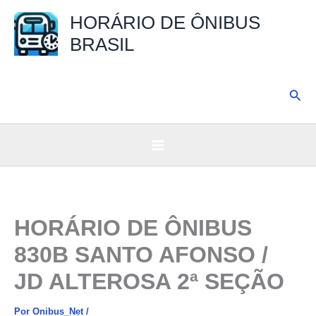
Ir
HORÁRIO DE ÔNIBUS
para
BRASIL
o
conteúdo
Pesq
HORÁRIO DE ÔNIBUS
830B SANTO AFONSO /
JD ALTEROSA 2ª SEÇÃO
Por
Onibus_Net
/