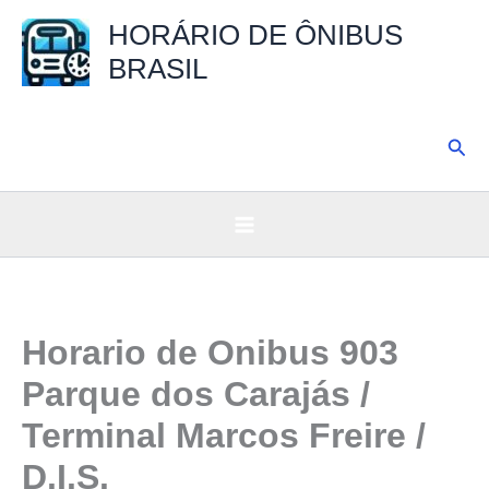
Ir
HORÁRIO DE ÔNIBUS
para
BRASIL
o
conteúdo
Pesq
Horario de Onibus 903
Parque dos Carajás /
Terminal Marcos Freire /
D.I.S.