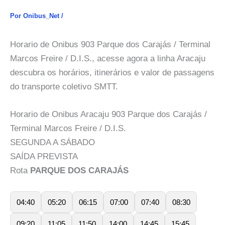
Por
Onibus_Net
/
Horario de Onibus 903 Parque dos Carajás / Terminal
Marcos Freire / D.I.S., acesse agora a linha Aracaju
descubra os horários, itinerários e valor de passagens
do transporte coletivo SMTT.
Horario de Onibus Aracaju 903 Parque dos Carajás /
Terminal Marcos Freire / D.I.S.
SEGUNDA A SÁBADO
SAÍDA PREVISTA
Rota
PARQUE DOS CARAJÁS
04:40
05:20
06:15
07:00
07:40
08:30
09:20
11:05
11:50
14:00
14:45
15:45