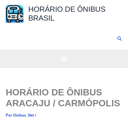
Ir
HORÁRIO DE ÔNIBUS
para
BRASIL
o
conteúdo
Pesq
HORÁRIO DE ÔNIBUS
ARACAJU / CARMÓPOLIS
Por
Onibus_Net
/