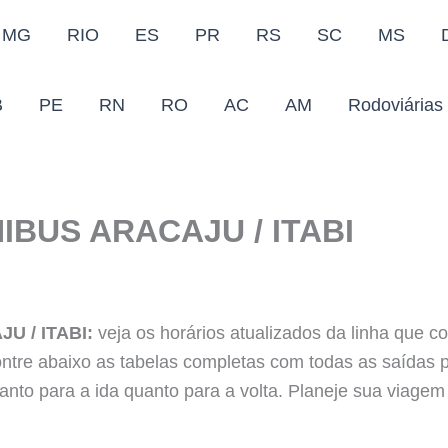
MG
RIO
ES
PR
RS
SC
MS
B
PE
RN
RO
AC
AM
Rodoviárias
IBUS ARACAJU / ITABI
U / ITABI:
veja os horários atualizados da linha que co
ntre abaixo as tabelas completas com todas as saídas p
anto para a ida quanto para a volta. Planeje sua viage