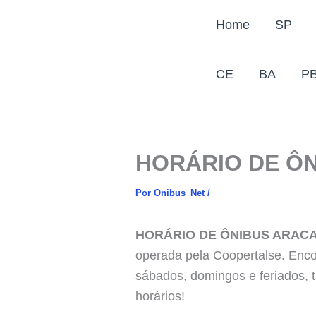
Ir
Home
SP
para
o
conteúdo
CE
BA
P
HORÁRIO DE ÔN
Por
Onibus_Net
/
HORÁRIO DE ÔNIBUS ARACAJ
operada pela Coopertalse. Enco
sábados, domingos e feriados, t
horários!