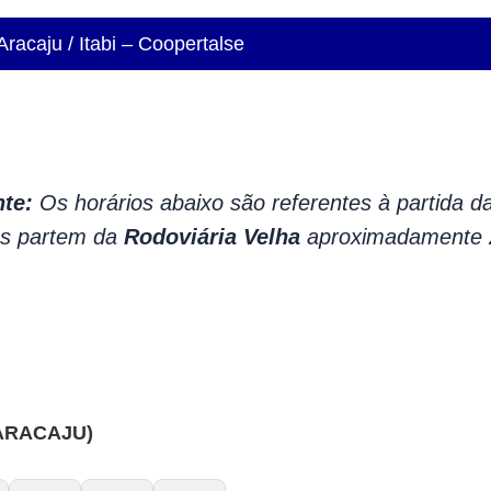
racaju / Itabi – Coopertalse
te:
Os horários abaixo são referentes à partida d
us partem da
Rodoviária Velha
aproximadamente 2
ARACAJU)