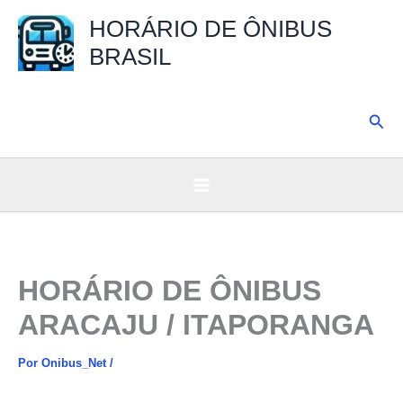
Ir
HORÁRIO DE ÔNIBUS
para
BRASIL
o
conteúdo
Pesq
HORÁRIO DE ÔNIBUS
ARACAJU / ITAPORANGA
Por
Onibus_Net
/