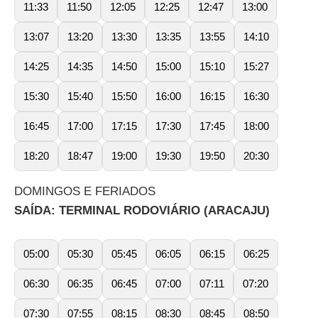
11:33
11:50
12:05
12:25
12:47
13:00
13:07
13:20
13:30
13:35
13:55
14:10
14:25
14:35
14:50
15:00
15:10
15:27
15:30
15:40
15:50
16:00
16:15
16:30
16:45
17:00
17:15
17:30
17:45
18:00
18:20
18:47
19:00
19:30
19:50
20:30
DOMINGOS E FERIADOS
SAÍDA: TERMINAL RODOVIÁRIO (ARACAJU)
05:00
05:30
05:45
06:05
06:15
06:25
06:30
06:35
06:45
07:00
07:11
07:20
07:30
07:55
08:15
08:30
08:45
08:50