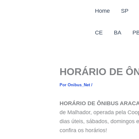
Ir
Home
SP
para
o
conteúdo
CE
BA
P
HORÁRIO DE Ô
Por
Onibus_Net
/
HORÁRIO DE ÔNIBUS ARACA
de Malhador, operada pela Coop
dias úteis, sábados, domingos e
confira os horários!