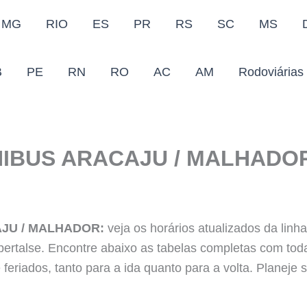
MG
RIO
ES
PR
RS
SC
MS
B
PE
RN
RO
AC
AM
Rodoviárias
NIBUS ARACAJU / MALHADO
JU / MALHADOR:
veja os horários atualizados da linh
ertalse. Encontre abaixo as tabelas completas com to
 feriados, tanto para a ida quanto para a volta. Planej