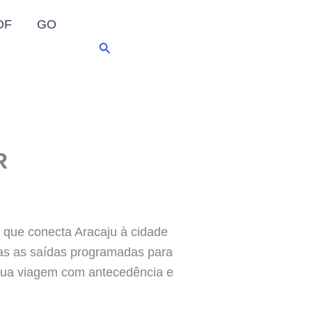
DF
GO
Pesquisar
R
a que conecta Aracaju à cidade
das as saídas programadas para
e sua viagem com antecedência e