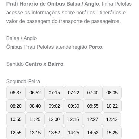
Prati Horario de Onibus Balsa / Anglo
, linha Pelotas
acesse as informações sobre horários, itinerários e
valor de passagem do transporte de passageiros.
Balsa / Anglo
Ônibus Prati Pelotas atende região
Porto
.
Sentido
Centro x Bairro
.
Segunda-Feira
06:37
06:52
07:15
07:22
07:40
08:05
08:20
08:40
09:02
09:30
09:55
10:22
10:55
11:25
12:00
12:15
12:27
12:42
12:55
13:15
13:52
14:25
14:52
15:25