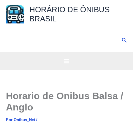
Ir
HORÁRIO DE ÔNIBUS
para
BRASIL
o
conteúdo
Pesq
Horario de Onibus Balsa /
Anglo
Por
Onibus_Net
/