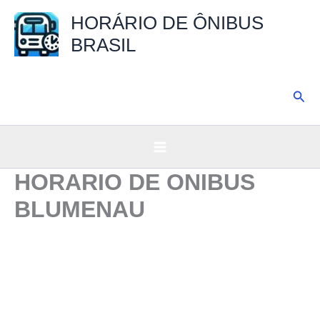
Ir
HORÁRIO DE ÔNIBUS
para
BRASIL
o
conteúdo
Pesq
HORARIO DE ONIBUS
BLUMENAU