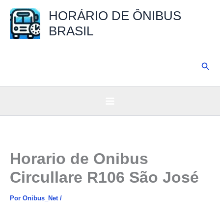
Ir
HORÁRIO DE ÔNIBUS
para
BRASIL
o
conteúdo
Pesq
Horario de Onibus
Circullare R106 São José
Por
Onibus_Net
/