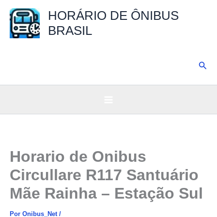
Ir
HORÁRIO DE ÔNIBUS
para
BRASIL
o
conteúdo
Pesq
Horario de Onibus
Circullare R117 Santuário
Mãe Rainha – Estação Sul
Por
Onibus_Net
/