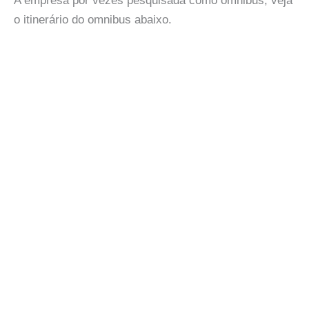
A empresa por vezes pesquisada como omnibus, veja
o itinerário do omnibus abaixo.