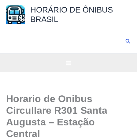
Ir
HORÁRIO DE ÔNIBUS
para
BRASIL
o
conteúdo
Pesq
Horario de Onibus
Circullare R301 Santa
Augusta – Estação
Central