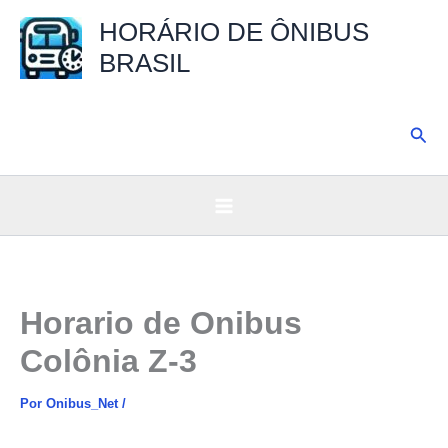
Ir
HORÁRIO DE ÔNIBUS
para
BRASIL
o
conteúdo
Pesq
Horario de Onibus
Colônia Z-3
Por
Onibus_Net
/