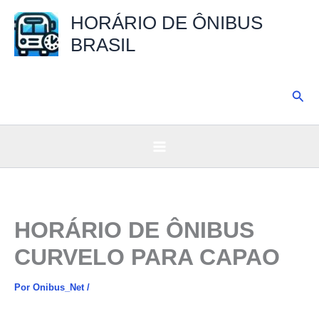
Ir
HORÁRIO DE ÔNIBUS
para
BRASIL
o
conteúdo
Pesq
HORÁRIO DE ÔNIBUS
CURVELO PARA CAPAO
Por
Onibus_Net
/