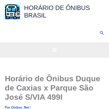
Ir
HORÁRIO DE ÔNIBUS
para
BRASIL
o
conteúdo
Pesq
Horário de Ônibus Duque
de Caxias x Parque São
José S/VIA 499I
Por
Onibus_Net
/