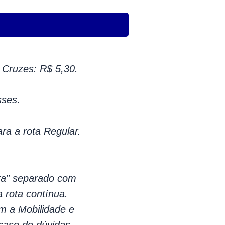
Cruzes: R$ 5,30.
sses.
ara a rota Regular.
lta” separado com
a rota contínua.
m a Mobilidade e