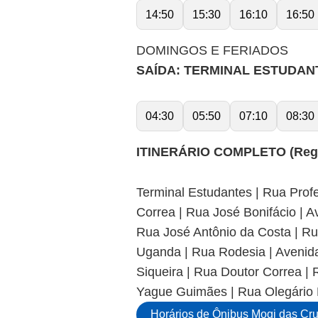
14:50
15:30
16:10
16:50
DOMINGOS E FERIADOS
SAÍDA: TERMINAL ESTUDANTE
04:30
05:50
07:10
08:30
ITINERÁRIO COMPLETO (Regul
Terminal Estudantes | Rua Profe
Correa | Rua José Bonifácio | 
Rua José Antônio da Costa | Ru
Uganda | Rua Rodesia | Avenida
Siqueira | Rua Doutor Correa |
Yague Guimães | Rua Olegário P
Horários de Ônibus Mogi das Cr