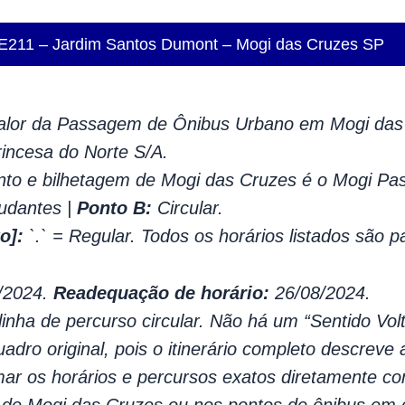
 E211 – Jardim Santos Dumont – Mogi das Cruzes SP
lor da Passagem de Ônibus Urbano em Mogi das 
ncesa do Norte S/A.
to e bilhetagem de Mogi das Cruzes é o Mogi Pa
udantes |
Ponto B:
Circular.
o]:
`.` = Regular. Todos os horários listados são p
/2024.
Readequação de horário:
26/08/2024.
inha de percurso circular. Não há um “Sentido Vo
uadro original, pois o itinerário completo descreve 
r os horários e percursos exatos diretamente co