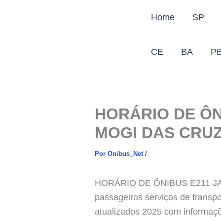
Ir
Home
SP
para
o
conteúdo
CE
BA
P
HORÁRIO DE ÔN
MOGI DAS CRU
Por
Onibus_Net
/
HORÁRIO DE ÔNIBUS E211 JA
passageiros serviços de transpo
atualizados 2025 com informaçõe