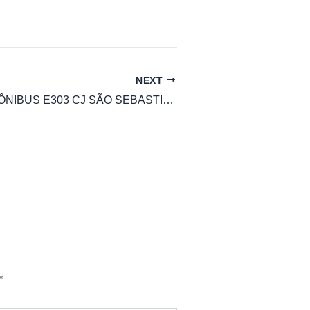
NEXT
HORÁRIO DE ÔNIBUS E303 CJ SÃO SEBASTIÃO SÃO JOÃO – MOGI DAS CRUZES
*