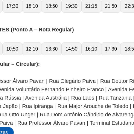
17:30
18:10
18:50
19:30
21:15
21:50
22:
S (Ponto A – Rota Regular)
10:50
12:10
13:30
14:50
16:10
17:30
18:
ar – Circular):
ssor Álvaro Pavan | Rua Olegário Paiva | Rua Doutor Ri
Avenida Voluntário Fernando Pinheiro Franco | Avenida F
a Rússia | Avenida Austrália | Rua Laos | Rua Tanzania
 Japão | Rua Ipiranga | Rua Major Arouche de Toledo |
 Rua Otto Unger | Rua Dom Antônio Cândido de Alvareng
aiva | Rua Professor Álvaro Pavan | Terminal Estudante
uzes