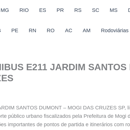
MG
RIO
ES
PR
RS
SC
MS
B
PE
RN
RO
AC
AM
Rodoviárias
IBUS E211 JARDIM SANTOS
ZES
RDIM SANTOS DUMONT – MOGI DAS CRUZES SP, linha
rte público urbano fiscalizados pela Prefeitura de Mogi 
s importantes de pontos de partida e itinerários com ro