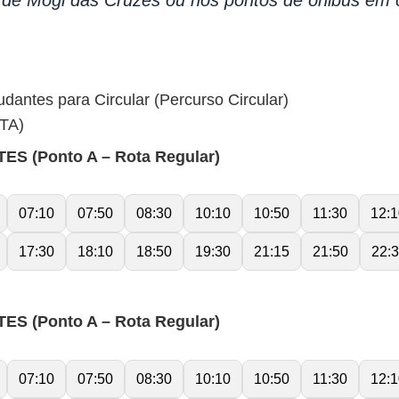
a de Mogi das Cruzes ou nos pontos de ônibus em 
udantes para Circular (Percurso Circular)
TA)
S (Ponto A – Rota Regular)
07:10
07:50
08:30
10:10
10:50
11:30
12:1
17:30
18:10
18:50
19:30
21:15
21:50
22:
S (Ponto A – Rota Regular)
07:10
07:50
08:30
10:10
10:50
11:30
12:1