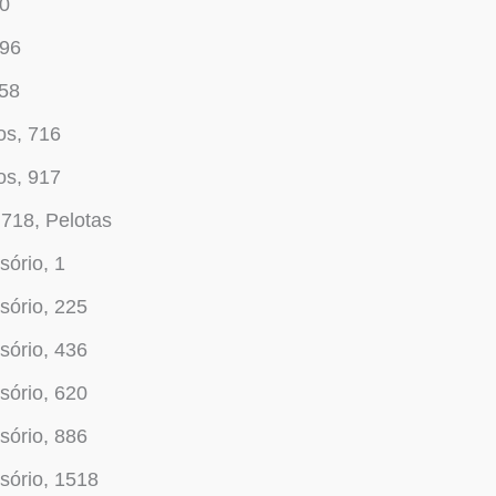
70
096
158
os, 716
os, 917
718, Pelotas
ório, 1
sório, 225
sório, 436
sório, 620
sório, 886
sório, 1518