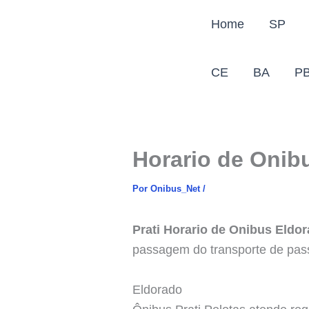
Ir
Home
SP
para
o
conteúdo
CE
BA
P
Horario de Onib
Por
Onibus_Net
/
Prati Horario de Onibus Eldo
passagem do transporte de pas
Eldorado