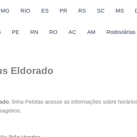
MG
RIO
ES
PR
RS
SC
MS
B
PE
RN
RO
AC
AM
Rodoviárias
us Eldorado
rado
, linha Pelotas acesse as informações sobre horários,
sageiros.