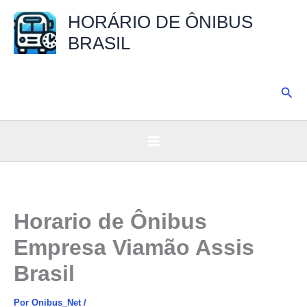
Ir
HORÁRIO DE ÔNIBUS
para
BRASIL
o
conteúdo
Pesq
Horario de Ônibus
Empresa Viamão Assis
Brasil
Por
Onibus_Net
/