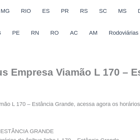
MG
RIO
ES
PR
RS
SC
MS
B
PE
RN
RO
AC
AM
Rodoviárias
us Empresa Viamão L 170 – E
ão L 170 – Estância Grande, acessa agora os horários 
– ESTÂNCIA GRANDE