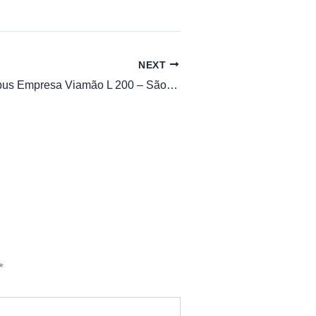
NEXT
Horario de Ônibus Empresa Viamão L 200 – São Tomé Viamão
*