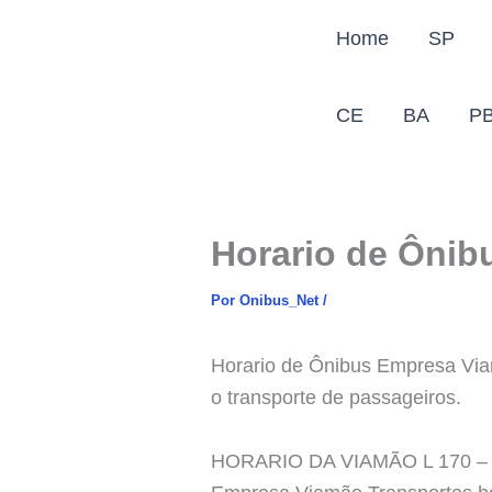
Ir
Home
SP
para
o
conteúdo
CE
BA
P
Horario de Ônib
Por
Onibus_Net
/
Horario de Ônibus Empresa Viam
o transporte de passageiros.
HORARIO DA VIAMÃO L 170 