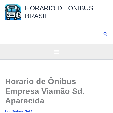
Ir
HORÁRIO DE ÔNIBUS
para
BRASIL
o
conteúdo
Pesq
Horario de Ônibus
Empresa Viamão Sd.
Aparecida
Por
Onibus_Net
/