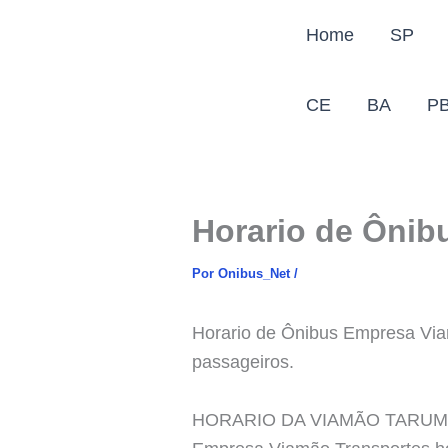
Ir
Home
SP
para
o
conteúdo
CE
BA
P
Horario de Ôni
Por
Onibus_Net
/
Horario de Ônibus Empresa Viam
passageiros.
HORARIO DA VIAMÃO TARU