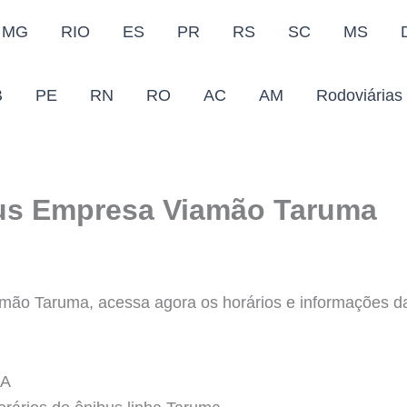
MG
RIO
ES
PR
RS
SC
MS
B
PE
RN
RO
AC
AM
Rodoviárias
bus Empresa Viamão Taruma
ão Taruma, acessa agora os horários e informações da 
MA