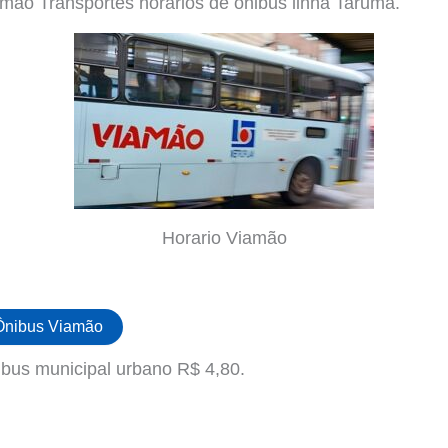
ão Transportes horários de ônibus linha Taruma.
Horario Viamão
 Ônibus Viamão
bus municipal urbano R$ 4,80.