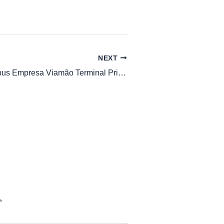
NEXT
Horario de Ônibus Empresa Viamão Terminal Princesa Isabel
*