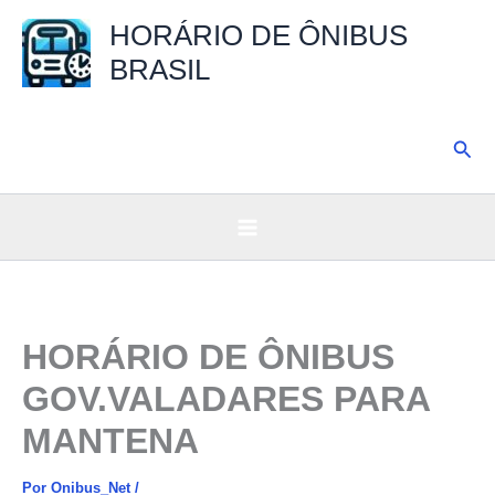
Ir
HORÁRIO DE ÔNIBUS
para
BRASIL
o
conteúdo
Pesq
HORÁRIO DE ÔNIBUS
GOV.VALADARES PARA
MANTENA
Por
Onibus_Net
/