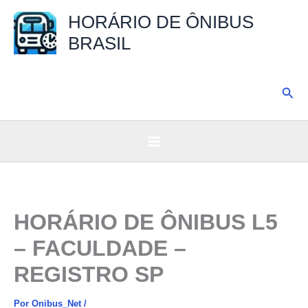
Ir
HORÁRIO DE ÔNIBUS
para
BRASIL
o
conteúdo
Pesq
HORÁRIO DE ÔNIBUS L5
– FACULDADE –
REGISTRO SP
Por
Onibus_Net
/