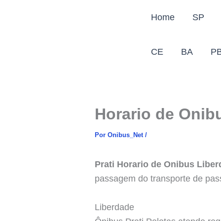
Ir
Home
SP
para
o
conteúdo
CE
BA
P
Horario de Onib
Por
Onibus_Net
/
Prati Horario de Onibus Libe
passagem do transporte de pas
Liberdade