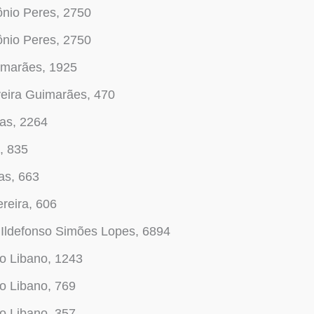
nio Peres, 2750
nio Peres, 2750
imarães, 1925
veira Guimarães, 470
as, 2264
, 835
as, 663
reira, 606
Ildefonso Simões Lopes, 6894
o Libano, 1243
o Libano, 769
o Libano, 357