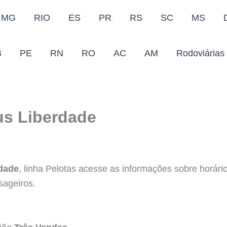
MG
RIO
ES
PR
RS
SC
MS
B
PE
RN
RO
AC
AM
Rodoviárias
us Liberdade
rdade
, linha Pelotas acesse as informações sobre horários
sageiros.