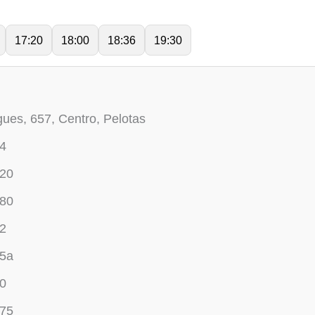
17:20
18:00
18:36
19:30
es, 657, Centro, Pelotas
54
020
380
62
65a
70
075