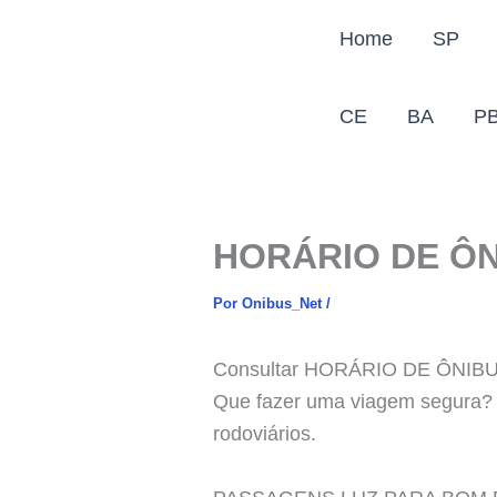
Ir
Home
SP
para
o
conteúdo
CE
BA
P
HORÁRIO DE Ô
Por
Onibus_Net
/
Consultar HORÁRIO DE ÔNI
Que fazer uma viagem segura? 
rodoviários.