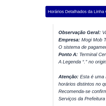
Horários Detalhados da Linha
Observação Geral:
Va
Empresa:
Mogi Mob Tr
O sistema de pagamen
Ponto A:
Terminal Cen
A Legenda “.” no origi
Atenção:
Esta é uma l
horários distintos no q
Recomenda-se confirma
Serviços da Prefeitur