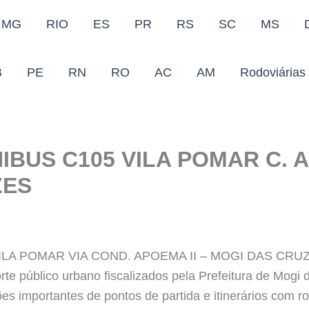
MG
RIO
ES
PR
RS
SC
MS
B
PE
RN
RO
AC
AM
Rodoviárias
BUS C105 VILA POMAR C. A
ZES
A POMAR VIA COND. APOEMA II – MOGI DAS CRUZES S
rte público urbano fiscalizados pela Prefeitura de Mogi 
s importantes de pontos de partida e itinerários com ro