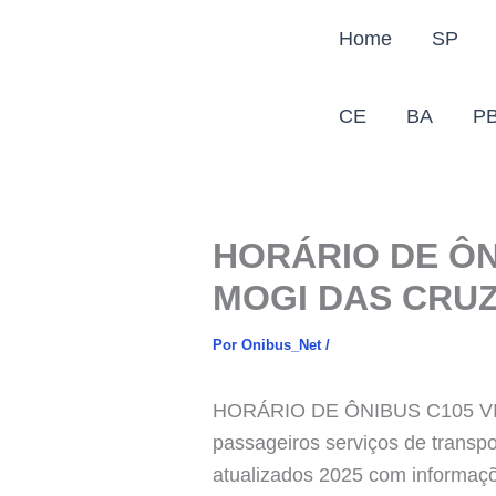
Ir
Home
SP
para
o
conteúdo
CE
BA
P
HORÁRIO DE ÔNI
MOGI DAS CRU
Por
Onibus_Net
/
HORÁRIO DE ÔNIBUS C105 VIL
passageiros serviços de transpo
atualizados 2025 com informaçõe