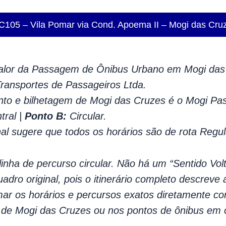
 C105 – Vila Pomar via Cond. Apoema II – Mogi das Cru
lor da Passagem de Ônibus Urbano em Mogi das 
ansportes de Passageiros Ltda.
to e bilhetagem de Mogi das Cruzes é o Mogi Pa
tral |
Ponto B:
Circular.
nal sugere que todos os horários são de rota Regul
inha de percurso circular. Não há um “Sentido Vo
uadro original, pois o itinerário completo descreve 
r os horários e percursos exatos diretamente co
a de Mogi das Cruzes ou nos pontos de ônibus em 