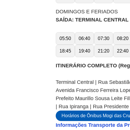
DOMINGOS E FERIADOS
SAÍDA: TERMINAL CENTRAL (P
05:50
06:40
07:30
08:20
18:45
19:40
21:20
22:40
ITINERÁRIO COMPLETO (Regul
Terminal Central | Rua Sebastiã
Avenida Francisco Ferreira Lop
Prefeito Maurillo Sousa Leite F
| Rua Ipiranga | Rua Presidente
Horários de Ônibus Mogi das Cr
Informações Transporte da Pr