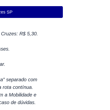
zes SP
Cruzes: R$ 5,30.
sses.
ar.
lta” separado com
a rota contínua.
m a Mobilidade e
caso de dúvidas.