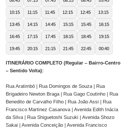
06:45
07:15
07:45
08:15
08:45
09:45
10:15
11:15
11:45
12:15
12:45
13:15
13:45
14:15
14:45
15:15
15:45
16:15
16:45
17:15
17:45
18:15
18:45
19:15
19:45
20:15
21:15
21:45
22:45
00:40
ITINERÁRIO COMPLETO (Regular – Bairro-Centro
– Sentido Volta):
Rua Aratimbó | Rua Domingos de Souza | Rua
Brigadeiro Newton Braga | Rua Gago Coutinho | Rua
Benedito de Carvalho Filho | Rua João Assi | Rua
Francisco Martinez Casanova | Avenida Edith Inácia
da Silva | Rua Shiguetoshi Suzuki | Avenida Shozo
Sakai | Avenida Conceição | Avenida Francisco