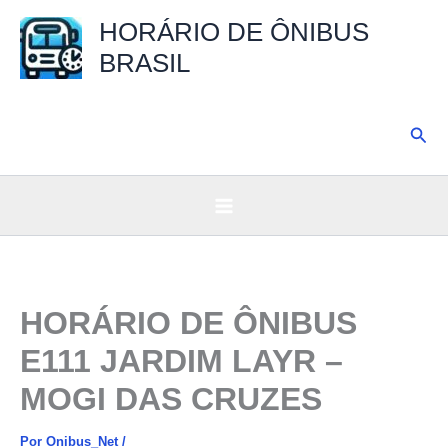
Ir
HORÁRIO DE ÔNIBUS
para
BRASIL
o
conteúdo
Pesq
HORÁRIO DE ÔNIBUS
E111 JARDIM LAYR –
MOGI DAS CRUZES
Por
Onibus_Net
/