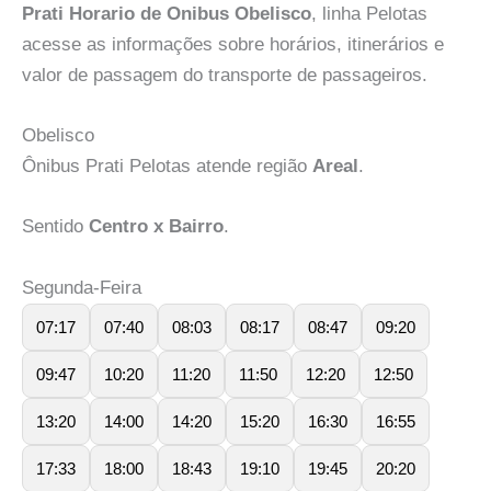
Prati Horario de Onibus Obelisco
, linha Pelotas
acesse as informações sobre horários, itinerários e
valor de passagem do transporte de passageiros.
Obelisco
Ônibus Prati Pelotas atende região
Areal
.
Sentido
Centro x Bairro
.
Segunda-Feira
07:17
07:40
08:03
08:17
08:47
09:20
09:47
10:20
11:20
11:50
12:20
12:50
13:20
14:00
14:20
15:20
16:30
16:55
17:33
18:00
18:43
19:10
19:45
20:20