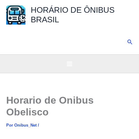
Ir
HORÁRIO DE ÔNIBUS
para
BRASIL
o
conteúdo
Pesq
Horario de Onibus
Obelisco
Por
Onibus_Net
/