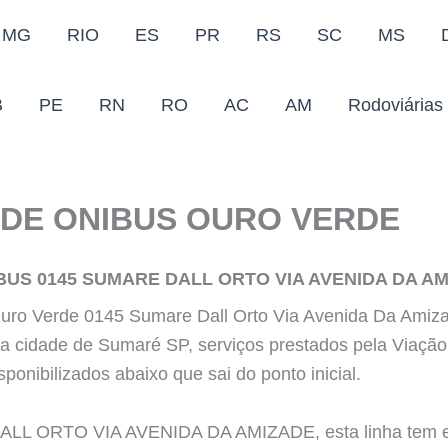
MG
RIO
ES
PR
RS
SC
MS
B
PE
RN
RO
AC
AM
Rodoviárias
DE ONIBUS OURO VERDE
BUS 0145 SUMARE DALL ORTO VIA AVENIDA DA A
Ouro Verde 0145 Sumare Dall Orto Via Avenida Da Amiza
da cidade de Sumaré SP, serviços prestados pela Viação
sponibilizados abaixo que sai do ponto inicial.
LL ORTO VIA AVENIDA DA AMIZADE, esta linha tem es