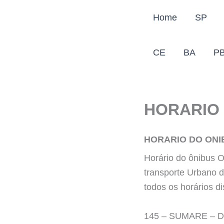
Ir
Home
SP
para
o
conteúdo
CE
BA
P
HORARIO 
HORARIO DO ONI
Horário do ônibus 
transporte Urbano 
todos os horários di
145 – SUMARE – DA