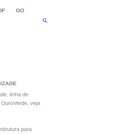
DF
GO
Pesquisar
MIZADE
de, linha de
 OuroVerde, veja
trutura para