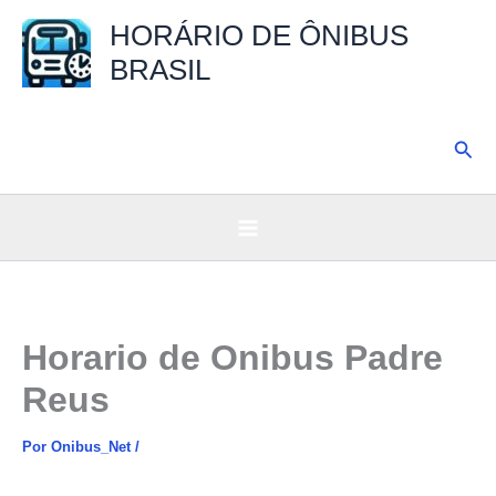
Ir
HORÁRIO DE ÔNIBUS
para
BRASIL
o
conteúdo
Pesq
Horario de Onibus Padre
Reus
Por
Onibus_Net
/