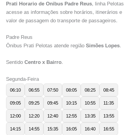
Prati Horario de Onibus Padre Reus
, linha Pelotas
acesse as informações sobre horários, itinerários e
valor de passagem do transporte de passageiros.
Padre Reus
Ônibus Prati Pelotas atende região
Simões Lopes
.
Sentido
Centro x Bairro
.
Segunda-Feira
06:10
06:55
07:50
08:05
08:25
08:45
09:05
09:25
09:45
10:15
10:55
11:35
12:00
12:20
12:40
12:55
13:35
13:55
14:15
14:55
15:35
16:05
16:40
16:55