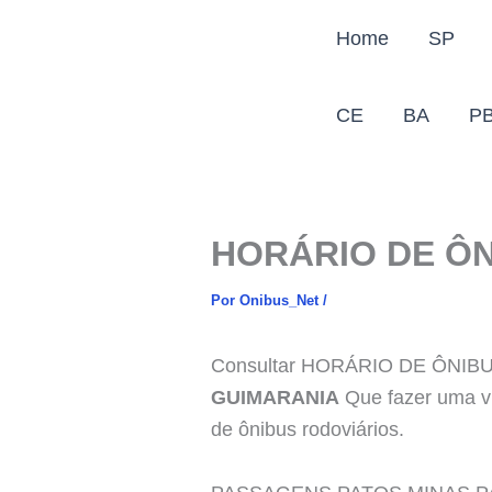
Ir
Home
SP
para
o
conteúdo
CE
BA
P
HORÁRIO DE ÔN
Por
Onibus_Net
/
Consultar HORÁRIO DE ÔNI
GUIMARANIA
Que fazer uma v
de ônibus rodoviários.