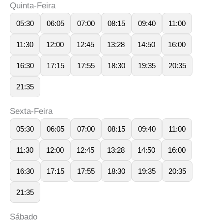
Quinta-Feira
05:30
06:05
07:00
08:15
09:40
11:00
11:30
12:00
12:45
13:28
14:50
16:00
16:30
17:15
17:55
18:30
19:35
20:35
21:35
Sexta-Feira
05:30
06:05
07:00
08:15
09:40
11:00
11:30
12:00
12:45
13:28
14:50
16:00
16:30
17:15
17:55
18:30
19:35
20:35
21:35
Sábado