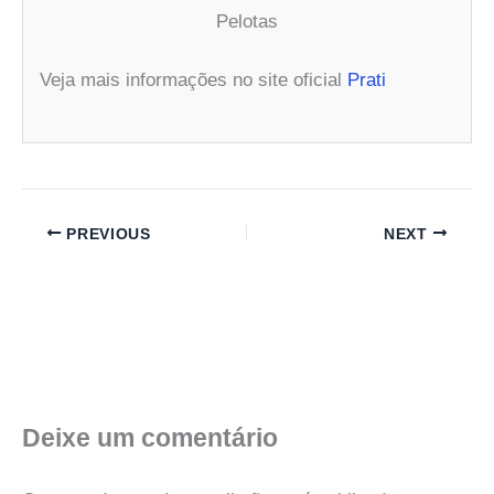
Pelotas
Veja mais informações no site oficial
Prati
PREVIOUS
NEXT
Deixe um comentário