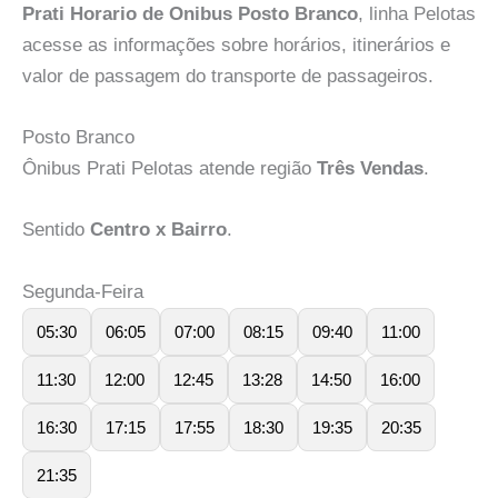
Prati Horario de Onibus Posto Branco
, linha Pelotas
acesse as informações sobre horários, itinerários e
valor de passagem do transporte de passageiros.
Posto Branco
Ônibus Prati Pelotas atende região
Três Vendas
.
Sentido
Centro x Bairro
.
Segunda-Feira
05:30
06:05
07:00
08:15
09:40
11:00
11:30
12:00
12:45
13:28
14:50
16:00
16:30
17:15
17:55
18:30
19:35
20:35
21:35