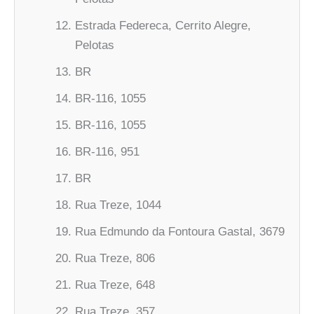
Estrada Federeca, Cerrito Alegre,
Pelotas
BR
BR-116, 1055
BR-116, 1055
BR-116, 951
BR
Rua Treze, 1044
Rua Edmundo da Fontoura Gastal, 3679
Rua Treze, 806
Rua Treze, 648
Rua Treze, 357