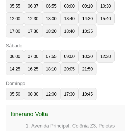
05:55
06:37
06:55
08:00
09:10
10:30
12:00
12:30
13:00
13:40
14:30
15:40
17:00
17:30
18:20
18:40
19:35
Sábado
06:00
07:00
07:55
09:00
10:30
12:30
14:25
16:25
18:10
20:05
21:50
Domingo
05:50
08:30
12:00
17:30
19:45
Itinerario Volta
Avenida Principal, Colônia Z3, Pelotas