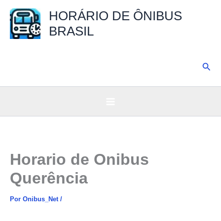
Ir
HORÁRIO DE ÔNIBUS
para
BRASIL
o
conteúdo
Pesq
Horario de Onibus
Querência
Por
Onibus_Net
/