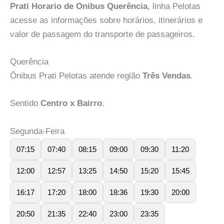
Prati Horario de Onibus Querência
, linha Pelotas
acesse as informações sobre horários, itinerários e
valor de passagem do transporte de passageiros.
Querência
Ônibus Prati Pelotas atende região
Três Vendas
.
Sentido
Centro x Bairro
.
Segunda-Feira
07:15
07:40
08:15
09:00
09:30
11:20
12:00
12:57
13:25
14:50
15:20
15:45
16:17
17:20
18:00
18:36
19:30
20:00
20:50
21:35
22:40
23:00
23:35